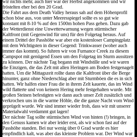
wir nichts mehr, auch hier war der Herbst angekommen und wir
fröstelten eher bei den 20 Grad.
Die Fahrt aus dem Death Valley heraus sah auf dem Höhenprofil
schon böse aus, von unter Meeresspiegel sollte es so gut wie
konstant mit 8-10 % auf den 1500m hohen Pass gehen. Dazu gab
der Wetterdienst eine Unwetterwarnung wegen stürmischer
Kaltfront (mit Gegenwind für uns) für den Folgetag heraus. Auf
einem Drittel der Passhöhe war aber ein kostenloser Campingplatz
mit dem Wichtigsten in dieser Gegend: Trinkwasser (woher auch
immer das kommt). So fuhren wir von Furnance Creek zu diesem
Campspot mit genügend Essen um den Folgetag im Sturm aussitzen
zu können. Der nächste Tag begann mit Windstille und wir waren
die Einzigen, die das Zelt mit allen Heringen am Boden festgenagelt
hatten. Um die Mittagszeit rollte dann die Kaltfront über die Berge
hinunter, ganz ohne Niederschlag aber mit Sturmböen die es in sich
hatten. Wir halfen einer Frau die in ihrem Zelt kauerte, das im Wind
wild flatterte und von keinem Hering mehr festgehalten wurde. Mit
großen Steinen befestigten wir dann auch unser Zelt zusätzlich und
verkrochen uns in die warme Höhle, die die ganze Nacht vom Wind
geprügelt wurde. Wir sind immer wieder froh, dass wir mit unserer
Materialwahl verdammt gut lagen!
Der nächste Tag sollte stürmischen Wind von hinten (!) bringen, in
den Genuss kamen wir aber leider erst, als wir schon fast auf der
Passhöhe standen. Bei nur wenig über 0 Grad wurde es hier
empfindlich kalt, was aber das kleinste Problem war. Der Wind war