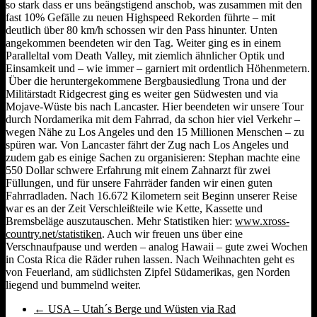
so stark dass er uns beängstigend anschob, was zusammen mit den
fast 10% Gefälle zu neuen Highspeed Rekorden führte – mit
deutlich über 80 km/h schossen wir den Pass hinunter. Unten
angekommen beendeten wir den Tag. Weiter ging es in einem
Paralleltal vom Death Valley, mit ziemlich ähnlicher Optik und
Einsamkeit und – wie immer – garniert mit ordentlich Höhenmetern.
Über die heruntergekommene Bergbausiedlung Trona und der
Militärstadt Ridgecrest ging es weiter gen Südwesten und via
Mojave-Wüste bis nach Lancaster. Hier beendeten wir unsere Tour
durch Nordamerika mit dem Fahrrad, da schon hier viel Verkehr –
wegen Nähe zu Los Angeles und den 15 Millionen Menschen – zu
spüren war. Von Lancaster fährt der Zug nach Los Angeles und
zudem gab es einige Sachen zu organisieren: Stephan machte eine
550 Dollar schwere Erfahrung mit einem Zahnarzt für zwei
Füllungen, und für unsere Fahrräder fanden wir einen guten
Fahrradladen. Nach 16.672 Kilometern seit Beginn unserer Reise
war es an der Zeit Verschleißteile wie Kette, Kassette und
Bremsbeläge auszutauschen. Mehr Statistiken hier:
www.xross-
country.net/statistiken
. Auch wir freuen uns über eine
Verschnaufpause und werden – analog Hawaii – gute zwei Wochen
in Costa Rica die Räder ruhen lassen. Nach Weihnachten geht es
von Feuerland, am südlichsten Zipfel Südamerikas, gen Norden
liegend und bummelnd weiter.
←
USA – Utah´s Berge und Wüsten via Rad