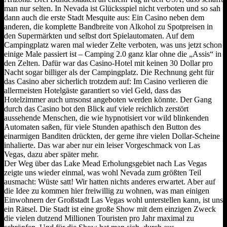
man nur selten. In Nevada ist Glücksspiel nicht verboten und so sah
dann auch die erste Stadt Mesquite aus: Ein Casino neben dem
anderen, die komplette Bandbreite von Alkohol zu Spotpreisen in
den Supermärkten und selbst dort Spielautomaten. Auf dem
Campingplatz waren mal wieder Zelte verboten, was uns jetzt schon
einige Male passiert ist – Camping 2.0 ganz klar ohne die „Assis“ in
den Zelten. Dafür war das Casino-Hotel mit keinen 30 Dollar pro
Nacht sogar billiger als der Campingplatz. Die Rechnung geht für
das Casino aber sicherlich trotzdem auf: Im Casino verlieren die
allermeisten Hotelgäste garantiert so viel Geld, dass das
Hotelzimmer auch umsonst angeboten werden könnte. Der Gang
durch das Casino bot den Blick auf viele reichlich zerstört
aussehende Menschen, die wie hypnotisiert vor wild blinkenden
Automaten saßen, für viele Stunden apathisch den Button des
einarmigen Banditen drückten, der gerne ihre vielen Dollar-Scheine
inhalierte. Das war aber nur ein leiser Vorgeschmack von Las
Vegas, dazu aber später mehr.
Der Weg über das Lake Mead Erholungsgebiet nach Las Vegas
zeigte uns wieder einmal, was wohl Nevada zum größten Teil
ausmacht: Wüste satt! Wir hatten nichts anderes erwartet. Aber auf
die Idee zu kommen hier freiwillig zu wohnen, was man einigen
Einwohnern der Großstadt Las Vegas wohl unterstellen kann, ist uns
ein Rätsel. Die Stadt ist eine große Show mit dem einzigen Zweck
die vielen dutzend Millionen Touristen pro Jahr maximal zu