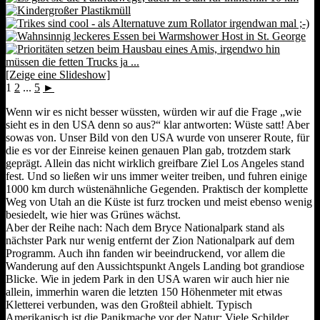
[Zeige eine Slideshow]
1
2
...
5
►
Wenn wir es nicht besser wüssten, würden wir auf die Frage „wie
sieht es in den USA denn so aus?“ klar antworten: Wüste satt! Aber
sowas von. Unser Bild von den USA wurde von unserer Route, für
die es vor der Einreise keinen genauen Plan gab, trotzdem stark
geprägt. Allein das nicht wirklich greifbare Ziel Los Angeles stand
fest. Und so ließen wir uns immer weiter treiben, und fuhren einige
1000 km durch wüstenähnliche Gegenden. Praktisch der komplette
Weg von Utah an die Küste ist furz trocken und meist ebenso wenig
besiedelt, wie hier was Grünes wächst.
Aber der Reihe nach: Nach dem Bryce Nationalpark stand als
nächster Park nur wenig entfernt der Zion Nationalpark auf dem
Programm. Auch ihn fanden wir beeindruckend, vor allem die
Wanderung auf den Aussichtspunkt Angels Landing bot grandiose
Blicke. Wie in jedem Park in den USA waren wir auch hier nie
allein, immerhin waren die letzten 150 Höhenmeter mit etwas
Kletterei verbunden, was den Großteil abhielt. Typisch
Amerikanisch ist die Panikmache vor der Natur: Viele Schilder