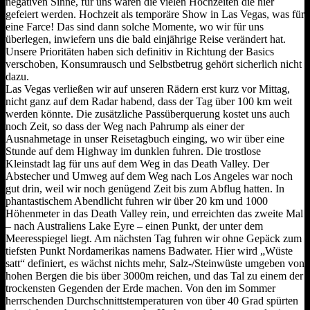
negativen Sinne, für uns waren die vielen Hochzeiten die hier
gefeiert werden. Hochzeit als temporäre Show in Las Vegas, was für
eine Farce! Das sind dann solche Momente, wo wir für uns
überlegen, inwiefern uns die bald einjährige Reise verändert hat.
Unsere Prioritäten haben sich definitiv in Richtung der Basics
verschoben, Konsumrausch und Selbstbetrug gehört sicherlich nicht
dazu.
Las Vegas verließen wir auf unseren Rädern erst kurz vor Mittag,
nicht ganz auf dem Radar habend, dass der Tag über 100 km weit
werden könnte. Die zusätzliche Passüberquerung kostet uns auch
noch Zeit, so dass der Weg nach Pahrump als einer der
Ausnahmetage in unser Reisetagbuch einging, wo wir über eine
Stunde auf dem Highway im dunklen fuhren. Die trostlose
Kleinstadt lag für uns auf dem Weg in das Death Valley. Der
Abstecher und Umweg auf dem Weg nach Los Angeles war noch
gut drin, weil wir noch genügend Zeit bis zum Abflug hatten. In
phantastischem Abendlicht fuhren wir über 20 km und 1000
Höhenmeter in das Death Valley rein, und erreichten das zweite Mal
– nach Australiens Lake Eyre – einen Punkt, der unter dem
Meeresspiegel liegt. Am nächsten Tag fuhren wir ohne Gepäck zum
tiefsten Punkt Nordamerikas namens Badwater. Hier wird „Wüste
satt“ definiert, es wächst nichts mehr, Salz-/Steinwüste umgeben von
hohen Bergen die bis über 3000m reichen, und das Tal zu einem der
trockensten Gegenden der Erde machen. Von den im Sommer
herrschenden Durchschnittstemperaturen von über 40 Grad spürten