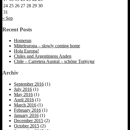
24
25
26
27
28
29
30
31
« Sep
Recent Posts
Homerun
Mitteleuropa – slowly coming home
Hola Europa!
Chiles und Argentiniens Anden
Chile – Carretera Austral – schöne Tort(o)ur
Archiv
September 2016
(1)
July 2016
(1)
May 2016
(1)
April 2016
(1)
March 2016
(1)
February 2016
(1)
January 2016
(1)
December 2015
(2)
October 2015
(2)