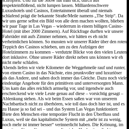
schröpfen. Und für die Show hat man sich, durch aus
respekteinflößend, nicht lumpen lassen. Milliardenschwere
Luxushotels und Casinos, Entertainment überall und niemals
schlafend prägt die bekannte Straße/Meile namens „The Strip“. Da
wir uns gerne selbst ein Bild von alle dem machen wollten, blieben
wir paar Tage in Las Vegas – wiederrum in einem billigen Casino-
Hotel (mit über 2000 Zimmern). Auf Rückfrage durften wir unsere
Fahrräder mit aufs Zimmer nehmen, wir hätten es eh nicht
verheimlichen können. So mussten wir unserer Räder über den roten
Teppich des Casinos schieben, um zu den Aufzügen der
Hotelzimmern zu kommen – verdutzte Blicke von den vielen Leuten
dort inklusive. Ohne unsere Räder direkt neben uns können wir eh
nicht mehr schlafen.
Abends liefen wir viele Kilometer die Weggehmeile rauf und runter,
von einem Casino in das Nächste, eins prunkvoller und luxuriöser
als das Andere, und sahen doch immer das Gleiche. Dazu noch viele
eindeutige Angebote für den primitiven und unterversorgten Mann.
Uns kam das alles reichlich armselig vor, und irgendwie auch
erschreckend wie viele Leute genau auf diese – vorsichtig gesagt –
Ablenkung stehen. Als wir beim Essen saßen war von unserem
Nachtbartisch nicht zu überhören, wie toll dass doch hier ist, und es
zu Hause ja so fad sei – und das System Las Vegas funktioniert:
Biete den Menschen eine temporäre Flucht in den Überfluss und
Luxus, weil sie das kapitalistische System mit „mehr ist zu wenig,
noch mehr ist immer besser“ verinnerlicht haben. Die Krönung, im