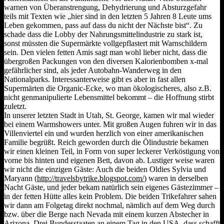
warnen von Überanstrengung, Dehydrierung und Absturzgefahr
teils mit Texten wie „hier sind in den letzten 5 Jahren 8 Leute ums
Leben gekommen, pass auf dass du nicht der Nächste bist“. Zu
schade dass die Lobby der Nahrungsmittelindustrie zu stark ist,
sonst müssten die Supermärkte vollgepflastert mit Warnschildern
sein. Den vielen fetten Amis sagt man wohl lieber nicht, dass die
übergroßen Packungen von den diversen Kalorienbomben x-mal
gefährlicher sind, als jeder Autobahn-Wanderweg in den
Nationalparks. Interessanterweise gibt es aber in fast allen
Supermärten die Organic-Ecke, wo man ökologischeres, also z.B.
nicht genmanipulierte Lebensmittel bekommt – die Hoffnung stirbt
zuletzt.
In unserer letzten Stadt in Utah, St. George, kamen wir mal wieder
bei einem Warmshowers unter. Mit großen Augen fuhren wir in das
Villenviertel ein und wurden herzlich von einer amerikanischen
Familie begrüßt. Reich geworden durch die Ölindustrie bekamen
wir einen kleinen Teil, in Form von super leckerer Verköstigung von
vorne bis hinten und eigenen Bett, davon ab. Lustiger weise waren
wir nicht die einzigen Gäste: Auch die beiden Oldies Sylvia und
Maryann (
http://travelsbytrike.blogspot.com/
) waren in derselben
Nacht Gäste, und jeder bekam natürlich sein eigenes Gästezimmer –
in der fetten Hütte alles kein Problem. Die beiden Trikefahrer sahen
wir dann am Folgetag direkt nochmal, nämlich auf dem Weg durch
bzw. über die Berge nach Nevada mit einem kurzen Abstecher in
Arizona. Drei Bundesstaaten an einem Tag in den USA, dass schafft