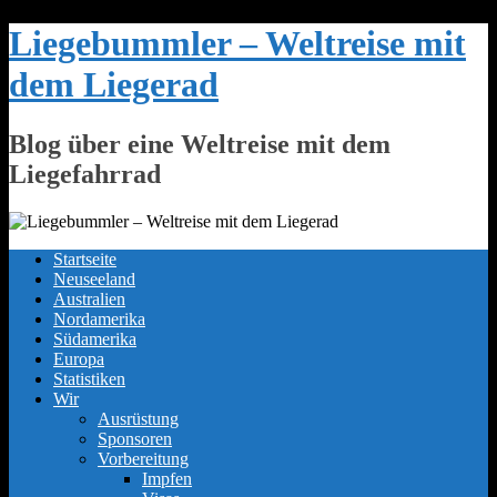
Skip
Liegebummler – Weltreise mit
to
content
dem Liegerad
Blog über eine Weltreise mit dem
Liegefahrrad
Startseite
Neuseeland
Australien
Nordamerika
Südamerika
Europa
Statistiken
Wir
Ausrüstung
Sponsoren
Vorbereitung
Impfen