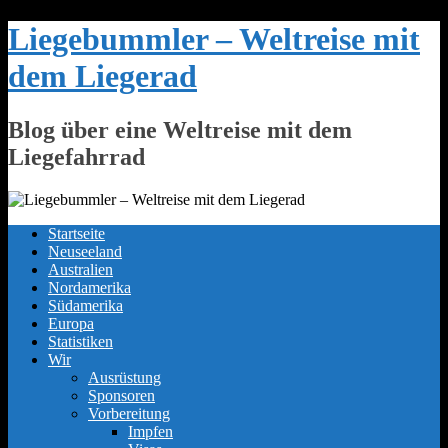
Skip
Liegebummler – Weltreise mit
to
content
dem Liegerad
Blog über eine Weltreise mit dem
Liegefahrrad
Startseite
Neuseeland
Australien
Nordamerika
Südamerika
Europa
Statistiken
Wir
Ausrüstung
Sponsoren
Vorbereitung
Impfen