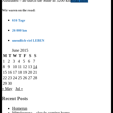
Australien – ab durch die Mitte in 5200 km
Read more
Wir waren on the road:
616 Tage
26 000 km
unendlich viel LEBEN
June 2015
M
T
W
T
F
S
S
1
2
3
4
5
6
7
8
9
10
11
12
13
14
15
16
17
18
19
20
21
22
23
24
25
26
27
28
29
30
« May
Jul »
Recent Posts
Homerun
Mitteleuropa – slowly coming home