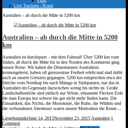
Visas
Live Tracking / Route
Australien – ab durch die Mitte in 5200 km
Australien – ab durch die Mitte in 5200
km
Australien ist durchquert – mit dem Fahrrad! Über 5200 km vom
Süden, ab durch die Mitte bis in den Norden des Kontinents ging
unsere Reise. Wir haben die Dimensionen Australiens
kennengelernt, haben oft grenzenlose Freiheit erlebt und sind dafür
auch an unsere Grenzen gegangen. 5200 km entsprechen etwa der
Strecke vom Nordkap bis nach Malaga in Südspanien, nur das in
Australien im Gegensatz dazwischen wenig bis nichts ist. Große
Landschaftsstriche sind einfach nur Wüste, einsamste Flecken Erde
die man Europa nur schwer bis gar nicht mehr finden kann. Die
Einsamkeit, das Nichts, die Monotonie, die Ruhe, die Wildnis und
die verbundenen Abenteuer waren unsere Motivation die Route…
Liegebummler
June 14, 2015
November 23, 2015
Australien
1
Comment