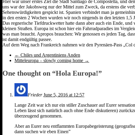
Hier war unser erstes Ziel die Stadt Santiago de Compostella, und de
uns war der Jakobsweg nur der Mittel zum Zweck, da erstens die verbu
Sehenswürdigkeiten gespickt ist. Spanien verbindet man ja gemeinhin
in den ersten 2 Wochen wurden wir noch nirgends in den letzten 1,5 
Das regnerische Tiefdruckwetter hatte dann aber auch ein Ende, und
kleinen Straßen. Europa ist schon hier ein Fahrradparadies im Vergleic
was man braucht. Apropos brauchen: Wir genossen es jeden Tag, dass
ist damit endgültig passee.
Auf dem Weg nach Frankreich nahmen wir den Pyrenäen-Pass „Col du 
←
Chiles und Argentiniens Anden
Mitteleuropa – slowly coming home
→
One thought on “
Hola Europa!
”
Frieder
June 5, 2016 at 12:57
Lange Zeit war ich nur ein stiller Zuschauer auf Eurer sensati
Leben lässt sich natürlich auch ohne Ende diskutieren) zurüc
überzeugend genommen.
Aber an Eurer neu entflammten Europabegeisterung (geografisch
dann suchen wir eben Einen”