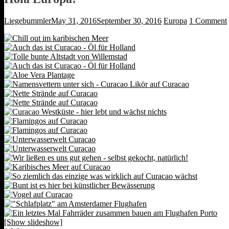
Liegebummler
May 31, 2016
September 30, 2016
Europa
1 Comment
[Show slideshow]