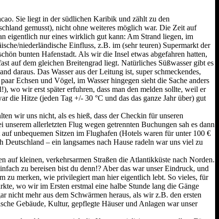
o. Sie liegt in der südlichen Karibik und zählt zu den
chland gemusst), nicht ohne weiteres möglich war. Die Zeit auf
n eigentlich nur eines wirklich gut kann: Am Strand liegen, im
sche/niederländische Einfluss, z.B. im (sehr teuren) Supermarkt der
ön bunten Hafenstadt. Als wir die Insel etwas abgefahren hatten,
ast auf dem gleichen Breitengrad liegt. Natürliches Süßwasser gibt es
dland daraus. Das Wasser aus der Leitung ist, super schmeckendes,
f paar Echsen und Vögel, im Wasser hingegen sieht die Sache anders
, wo wir erst später erfuhren, dass man den melden sollte, weil er
 die Hitze (jeden Tag +/- 30 °C und das das ganze Jahr über) gut
n wir uns nicht, als es hieß, dass der Checkin für unseren
bei unserem allerletzten Flug wegen getrennten Buchungen sah es dann
ht auf unbequemen Sitzen im Flughafen (Hotels waren für unter 100 €
ch Deutschland – ein langsames nach Hause radeln war uns viel zu
n auf kleinen, verkehrsarmen Straßen die Atlantikküste nach Norden.
nfach zu bereisen bist du denn!? Aber das war unser Eindruck, und
u merken, wie privilegiert man hier eigentlich lebt. So vieles, für
märkte, wo wir im Ersten erstmal eine halbe Stunde lang die Gänge
gar nicht mehr aus dem Schwärmen heraus, als wir z.B. den ersten
orische Gebäude, Kultur, gepflegte Häuser und Anlagen war unser