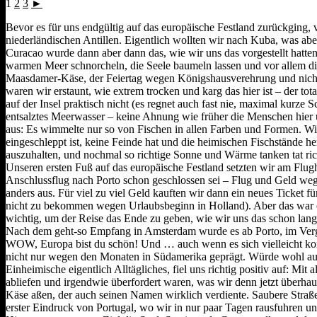
1
2
3
►
Bevor es für uns endgültig auf das europäische Festland zurückging, 
niederländischen Antillen. Eigentlich wollten wir nach Kuba, was ab
Curacao wurde dann aber dann das, wie wir uns das vorgestellt hatten
warmen Meer schnorcheln, die Seele baumeln lassen und vor allem die 
Maasdamer-Käse, der Feiertag wegen Königshausverehrung und nicht z
waren wir erstaunt, wie extrem trocken und karg das hier ist – der to
auf der Insel praktisch nicht (es regnet auch fast nie, maximal kurze
entsalztes Meerwasser – keine Ahnung wie früher die Menschen hier 
aus: Es wimmelte nur so von Fischen in allen Farben und Formen. Wir 
eingeschleppt ist, keine Feinde hat und die heimischen Fischständ
auszuhalten, und nochmal so richtige Sonne und Wärme tanken tat ric
Unseren ersten Fuß auf das europäische Festland setzten wir am Flug
Anschlussflug nach Porto schon geschlossen sei – Flug und Geld weg.
anders aus. Für viel zu viel Geld kauften wir dann ein neues Ticket
nicht zu bekommen wegen Urlaubsbeginn in Holland). Aber das war es
wichtig, um der Reise das Ende zu geben, wie wir uns das schon lange
Nach dem geht-so Empfang in Amsterdam wurde es ab Porto, im Vergle
WOW, Europa bist du schön! Und … auch wenn es sich vielleicht komi
nicht nur wegen den Monaten in Südamerika geprägt. Würde wohl auch s
Einheimische eigentlich Alltägliches, fiel uns richtig positiv auf: M
abliefen und irgendwie überfordert waren, was wir denn jetzt überha
Käse aßen, der auch seinen Namen wirklich verdiente. Saubere Straßen
erster Eindruck von Portugal, wo wir in nur paar Tagen rausfuhren un