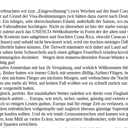
verbrachten wir (zur „Eingewöhnung“) zwei Wochen auf der Insel Curaca
er auf Grund der Visa-Bestimmungen (wir hätten dazu zuerst nach Deuts
: Ein ruhiges, sehr überschaubares Eiland, außerhalb der Saison, wo ma
Fahrradbeine hochlegen. Nicht zu übersehen ist hier der starke europäi
uletzt auch das UNESCO-Weltkulturerbe in Form der der alten und sch
tale Kontrast zum sattgrünen und feuchten Costa Rica, obwohl Curacao f
 Schauer) und sobald nicht bewässert wird, wird ein trocken-steiniges Ö
überlebt haben können. Die Tierwelt minimiert sich daher auf Land au
sahen beim Schnorcheln auch einen giftigen Feuerfisch (eindrucksvoll!)
e hemmungslos dezimiert. Wegen dem immenwährenden Passat-Windes war
htig gut!
hafen Amsterdam mit fast 2h Verspätung, und wirklich Willkommen fühlte
 Bisher hatten wir immer Glück mit unseren (Billig-Airline) Flügen, 
 für den nächsten Flieger am nächsten Morgen, und verbrachten die Nac
 uns mehr als Wert, auf keinen Fall wollten wir zu schnell zurück na
 vorgestellt hatten.
ich, perfekt. Bei traumhaften Wetter radelten wir direkt vom Flughafe
sch anhört … Europa, wie reich, sicher, sauber, günstig und extrem ei
o einigen Leuten guttun, Europa mal für einige Zeit zu verlassen, um z
it allem erdenklichen vollgestopfte und zugleich überaus günstige Super
upt kaufen sollten. Und da wir totale Genussmenschen sind kamen wir 
, kein Müll an vielen Ecken, keine gestörten Straßenköter, tolle hist
d Spanien erreichten.