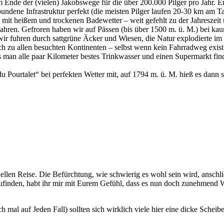
m Ende der (vielen) Jakobswege für die über 200.000 Pilger pro Jahr. 
ndene Infrastruktur perfekt (die meisten Pilger laufen 20-30 km am Tag
 mit heißem und trockenen Badewetter – weit gefehlt zu der Jahreszeit 
Jahren. Gefroren haben wir auf Pässen (bis über 1500 m. ü. M.) bei ka
 wir fuhren durch sattgrüne Äcker und Wiesen, die Natur explodierte 
h zu allen besuchten Kontinenten – selbst wenn kein Fahrradweg existier
 man alle paar Kilometer bestes Trinkwasser und einen Supermarkt fin
Pourtalet“ bei perfekten Wetter mit, auf 1794 m. ü. M. hieß es dann
onellen Reise. Die Befürchtung, wie schwierig es wohl sein wird, ansc
kzufinden, habt ihr mir mit Eurem Gefühl, dass es nun doch zunehmend 
 mal auf Jeden Fall) sollten sich wirklich viele hier eine dicke Sch