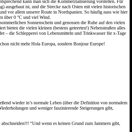
Entsprechend kann man sich die Kommerzialisierung vorstellen. Für
) ausgebaut ist, und die Strecke nach Osten mit vielen historischen
und vor allem unserer Route in Nordspanien. So häufig nass wie hier
um über 0 °C und viel Wind.
im sommerlichen Sonnenschein und genossen die Ruhe auf den vielen
t bieten die vielen kleinen (bestens geteerten!) Nebenstraßen­ alles
det – die Schlepperei von Lebensmitteln und Trinkwasser für x-Tage
 schon nicht mehr Hola Europa, sondern Bonjour Europe!
hließend wieder in’s normale Leben (über die Definition von normalem
Wiederholungen und weniger faszinierende Steigerungen gibt,
eibe abschneiden!!! “Und wenn es keinen Grund zum Jammern gibt,